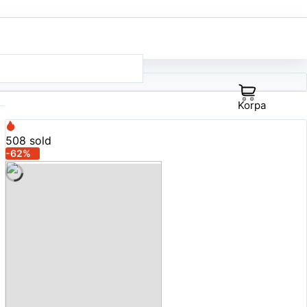
Korpa
508 sold
-62%
SMARTGAMES Logička igra Asteroid Escape