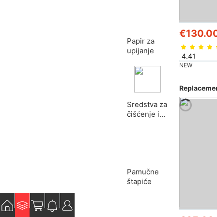
€130.0
Papir za
upijanje
4.41
NEW
Sredstva za
čišćenje i
toniranje
Pamučne
štapiće