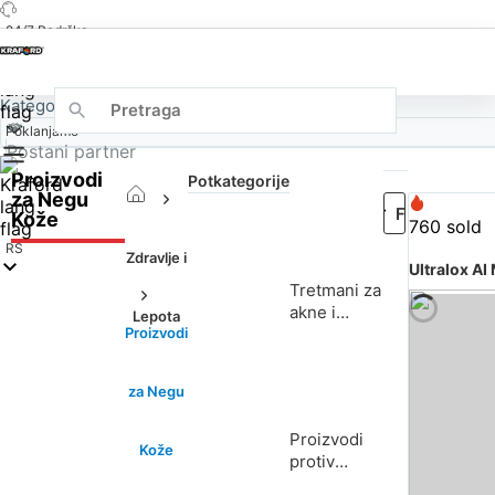
24/7 Podrška
Kategorije
Poklanjamo
Postani partner
Proizvodi
Potkategorije
za Negu
Kože
760 sold
RS
Zdravlje i
Ultralox AI
Tretmani za
akne i
Lepota
Proizvodi
nepravilnosti
za Negu
Proizvodi
Kože
protiv
starenja