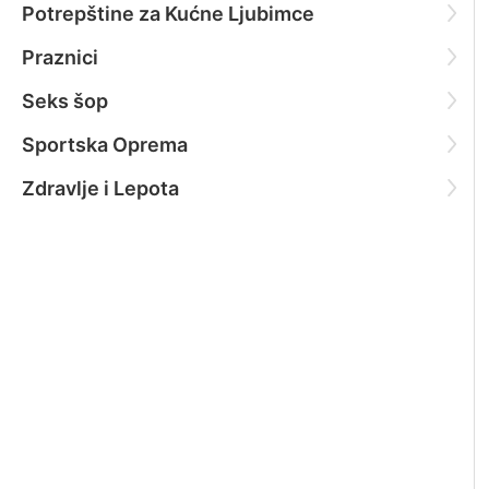
Potrepštine za Kućne Ljubimce
Praznici
Seks šop
Sportska Oprema
Zdravlje i Lepota