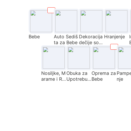
Bebe
Auto Sediš
Dekoracija
Hranjenje
ta za Bebe
dečije sob
e
Nosiljke, M
Obuka za
Oprema za
Pampe
arame i Ra
Upotrebu
Bebe
nje
nčevi
WC-a