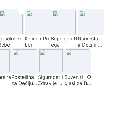
Igračke za
Kolica i Pri
Kupanje i N
Nameštaj z
Bebe
bor
ega
a Dečiju So
bu
rsira
Posteljina
Sigurnost i
Suveniri i O
za Dečiju S
Zdravlje Be
glasi za Be
obu
be
be