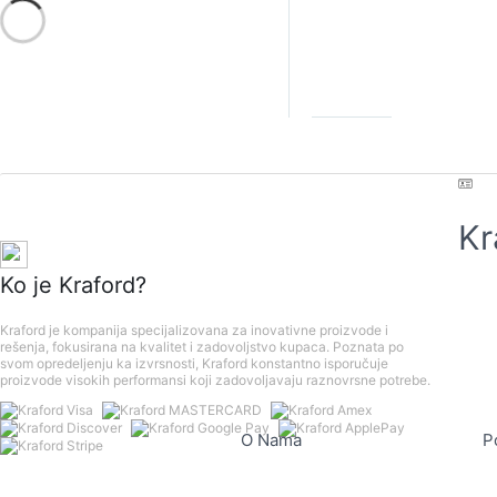
Kr
Ko je Kraford?
Kraford je kompanija specijalizovana za inovativne proizvode i
rešenja, fokusirana na kvalitet i zadovoljstvo kupaca. Poznata po
svom opredeljenju ka izvrsnosti, Kraford konstantno isporučuje
proizvode visokih performansi koji zadovoljavaju raznovrsne potrebe.
O Nama
P