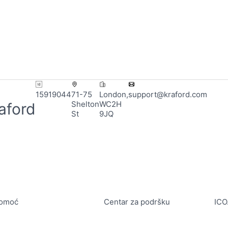
15919044
71-75
London,
support@kraford.com
Shelton
WC2H
aford
St
9JQ
omoć
Centar za podršku
ICO