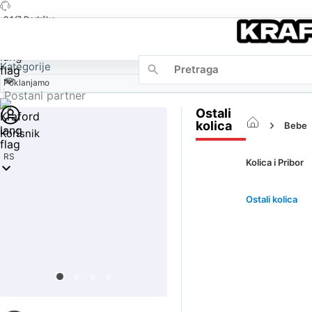
24/7 Podrška
Kategorije
Poklanjamo
Postani partner
Ostali
kolica
Bebe
Korisnik
RS
Kolica i Pribor
Ostali kolica