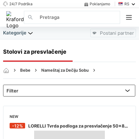
24/7 Podrška
Poklanjamo
RS
Kategorije
Postani partner
Stolovi za presvlačenje
Bebe
Nameštaj za Dečiju Sobu
Stolovi za presvlačenje
NEW
-12%
LORELLI Tvrda podloga za presvlačenje 50x80 roze