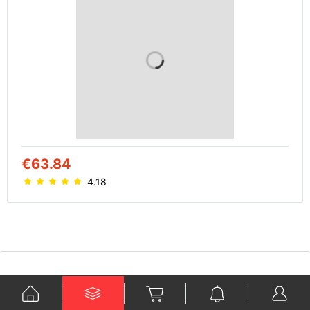
€63.84
4.18
Ko je Kraford?