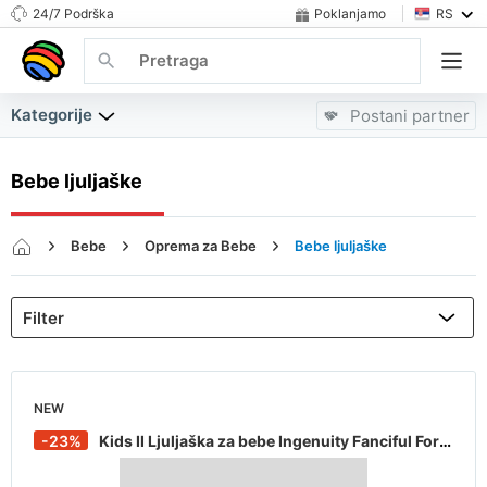
24/7 Podrška
Poklanjamo
RS
Kategorije
Postani partner
Bebe ljuljaške
Bebe
Oprema za Bebe
Bebe ljuljaške
NEW
-23%
Kids II Ljuljaška za bebe Ingenuity Fanciful Forest SKU 10845, Siva