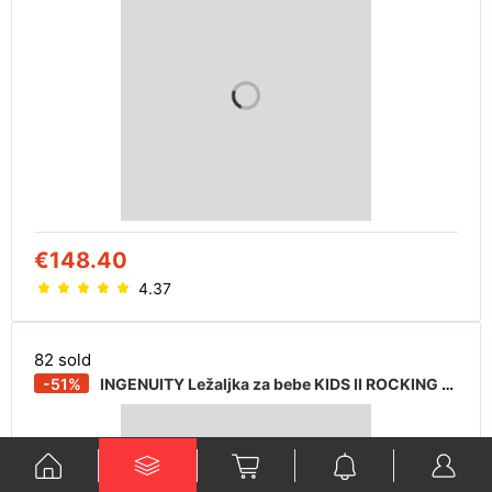
€148.40
4.37
82 sold
-51%
INGENUITY Ležaljka za bebe KIDS II ROCKING SEAT - CUDDLE LAMB 12118