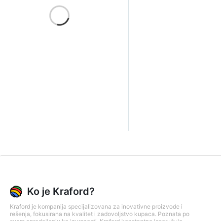
Ko je Kraford?
Kraford je kompanija specijalizovana za inovativne proizvode i
rešenja, fokusirana na kvalitet i zadovoljstvo kupaca. Poznata po