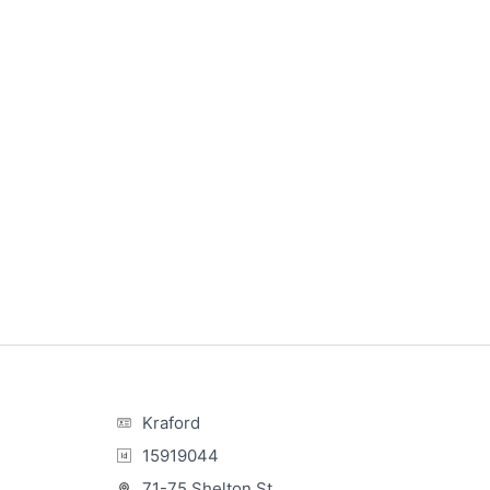
Kraford
15919044
71-75 Shelton St