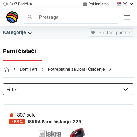
24/7 Podrška
Poklanjamo
RS
Kategorije
Postani partner
Parni čistači
Dom i Vrt
Potrepštine za Dom i Čišćenje
Parni čistači
807 sold
-68%
ISKRA Parni čistač јc-229