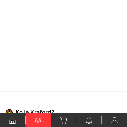
Ko je Kraford?
Kraford je kompanija specijalizovana za inovativne proizvode i
rešenja, fokusirana na kvalitet i zadovoljstvo kupaca. Poznata po