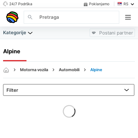
24/7 Podrška
Poklanjamo
RS
Kategorije
Postani partner
Alpine
Motorna vozila
Automobili
Alpine