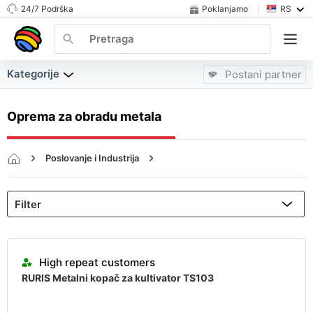
24/7 Podrška
Poklanjamo
RS
Kategorije
Postani partner
Oprema za obradu metala
Poslovanje i Industrija
CNC, Obrada Metala i Proizvodnja
Oprema za obradu metala
Almost sold out
High repeat customers
RURIS Metalni kopač za kultivator TS103
Almost sold out