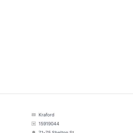
Kraford
15919044
71-75 Shelton St