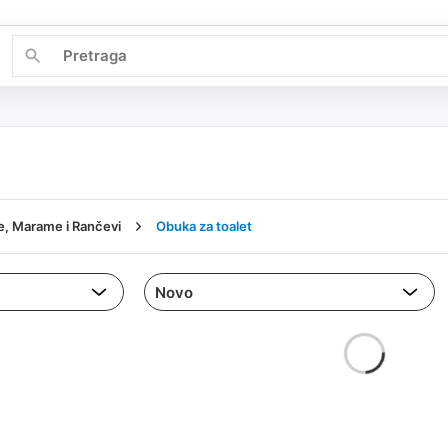
ke, Marame i Rančevi
Obuka za toalet