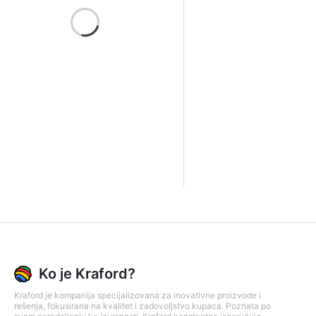
Ko je Kraford?
Kraford je kompanija specijalizovana za inovativne proizvode i
rešenja, fokusirana na kvalitet i zadovoljstvo kupaca. Poznata po