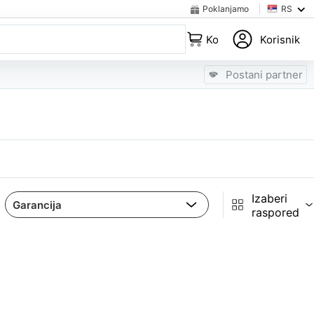
Poklanjamo
RS
Korpa
Korisnik
Postani partner
Izaberi
raspored