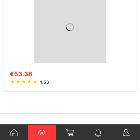
€53.38
4.53
Ko je Kraford?