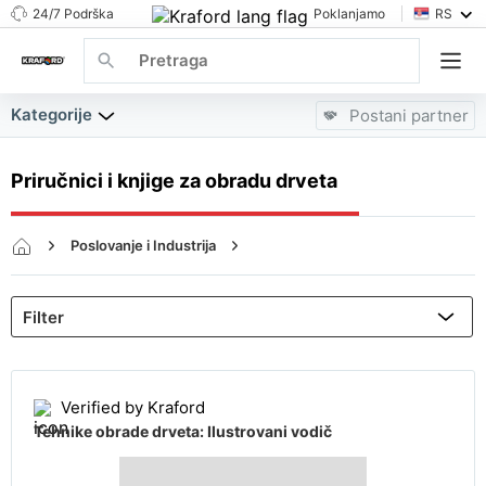
24/7 Podrška
Poklanjamo
RS
Kategorije
Postani partner
Priručnici i knjige za obradu drveta
Poslovanje i Industrija
CNC, Obrada Metala i Proizvodnja
Priručnici i knjige za obradu drveta
Verified by Kraford
Tehnike obrade drveta: Ilustrovani vodič