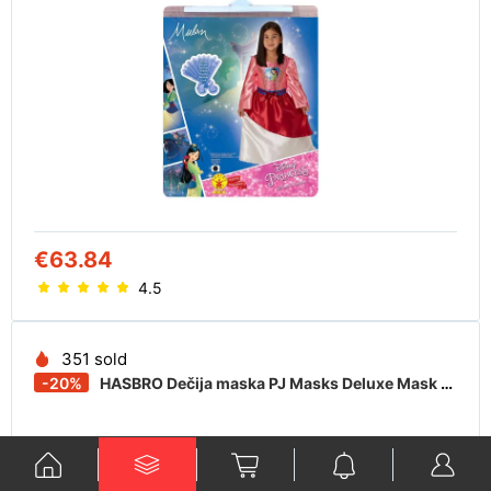
€63.84
4.5
351 sold
-20%
HASBRO Dečija maska PJ Masks Deluxe Mask set plava