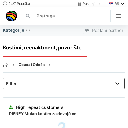
24/7 Podrška
Poklanjamo
RS
Kategorije
Postani partner
Kostimi, reenaktment, pozorište
Obuća i Odeća
Specijalizovana Odeća, Obuća i Aksesoris
Kostimi, reenaktment, pozorište
Almost sold out
High repeat customers
DISNEY Mulan kostim za devojčice
Almost sold out