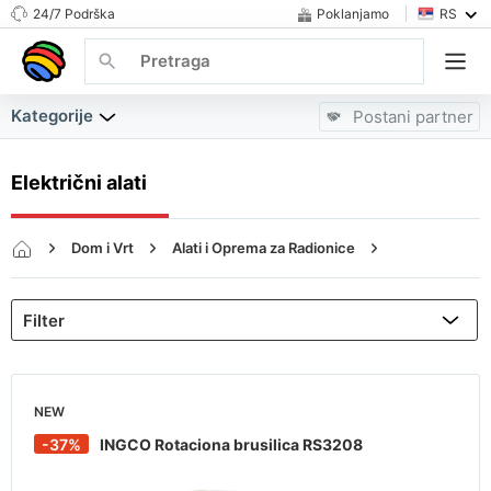
24/7 Podrška
Poklanjamo
RS
Kategorije
Postani partner
Električni alati
Dom i Vrt
Alati i Oprema za Radionice
Električni alati
NEW
-37%
INGCO Rotaciona brusilica RS3208