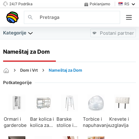
24/7 Podrška
Poklanjamo
RS
Kategorije
Postani partner
Nameštaj za Dom
Dom i Vrt
Nameštaj za Dom
Potkategorije
Ormari i
Bar kolica i
Barske
Torbice i
Krevete i
garderobe
kolica za
stolice i
napuhavanje
uzglavlja
posluženje
stolice