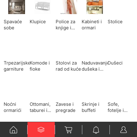
Spavaće
Klupice
Police za
Kabineti i
Stolice
sobe
knjige i
ormari
police
Trpezarijske
Komode i
Stolovi za
Naduvavanje
Dušeci
garniture
fioke
rad od kuće
dušeka i
zračnih
kreveta
Noćni
Ottomani,
Zavese i
Skrinje i
Sofe,
ormarići
taburei i
pregrade
buffeti
fotelje i
pufovi
kauči