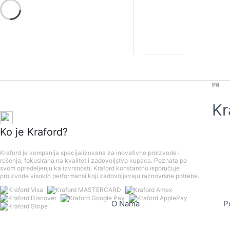
Kr
Ko je Kraford?
Kraford je kompanija specijalizovana za inovativne proizvode i
rešenja, fokusirana na kvalitet i zadovoljstvo kupaca. Poznata po
svom opredeljenju ka izvrsnosti, Kraford konstantno isporučuje
proizvode visokih performansi koji zadovoljavaju raznovrsne potrebe.
O Nama
P