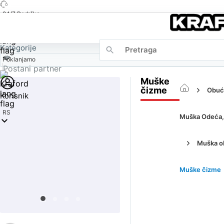
24/7 Podrška
Kategorije
Poklanjamo
Postani partner
Muške
čizme
Obuć
Korisnik
RS
Muška Odeća, 
Muška o
Muške čizme