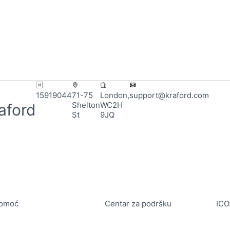
15919044
71-75
London,
support@kraford.com
Shelton
WC2H
aford
St
9JQ
omoć
Centar za podršku
ICO