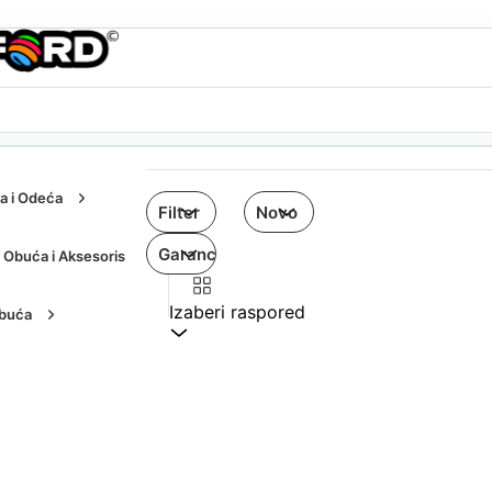
a i Odeća
Obuća i Aksesoris
Izaberi raspored
buća