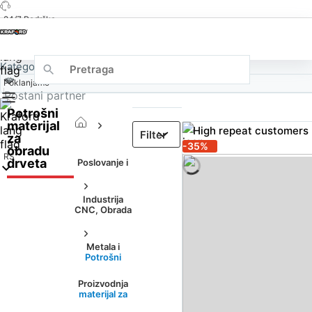
24/7 Podrška
Kategorije
Poklanjamo
Postani partner
Potrošni
Almost sold out
materijal
High repeat customers
za
-35%
Almost sold out
obradu
RS
drveta
Poslovanje i
Industrija
CNC, Obrada
Metala i
Potrošni
Proizvodnja
materijal za