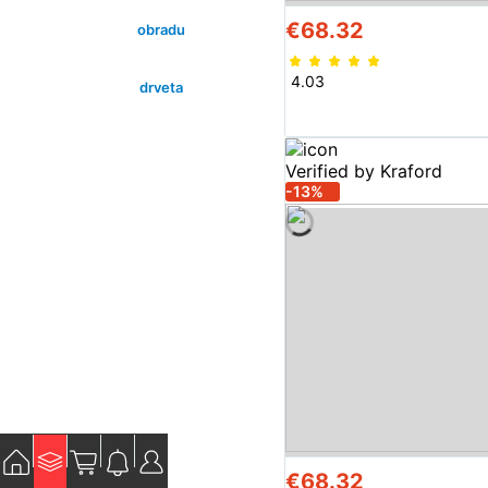
€68.32
obradu
4.03
drveta
Verified by Kraford
-13%
€68.32