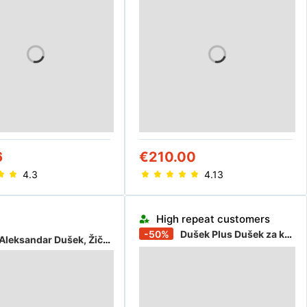
6
€210.00
4.3
4.13
Almost sold out
High repeat customers
-50%
Dušek Plus Dušek za krevetac Slim 120x60x13cm, Beli
Almost sold out
Aleksandar Dušek, Žičano jezgro ekonomik, Beli