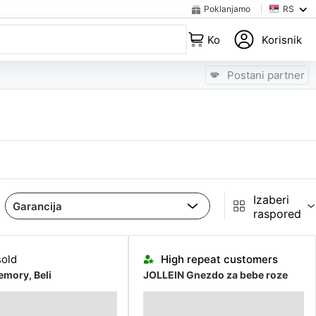
Poklanjamo
RS
Korpa
Korisnik
Postani partner
Izaberi
raspored
Almost sold out
sold
High repeat customers
mory, Beli
JOLLEIN Gnezdo za bebe roze
Almost sold out