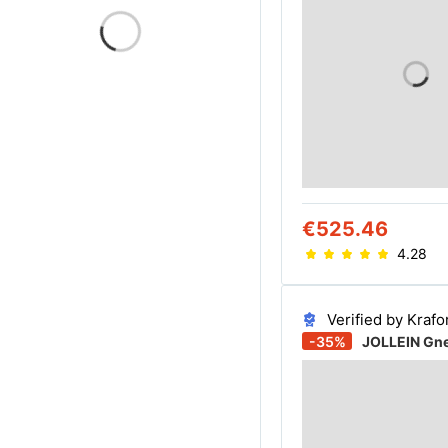
€525.46
4.28
Verified by Krafo
-35%