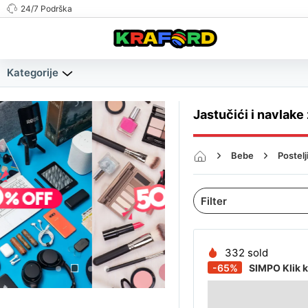
24/7 Podrška
Kategorije
Jastučići i navlake
Bebe
Postelj
332 sold
-65%