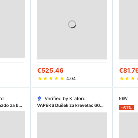
€525.46
€81.7
4.04
rd
Verified by Kraford
NEW
JOLLEIN Gnezdo za bebe braon
VAPEKS Dušek za krevetac 60x120x15cm beli
-61%