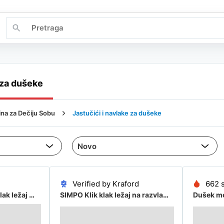
 za dušeke
ina za Dečiju Sobu
Jastučići i navlake za dušeke
Verified by Kraford
662 
SIMPO Klik klak ležaj na razvlačenje Nevena, 190x140 cm, Svetlosivi
SIMPO Klik klak ležaj na razvlačenje Nevena, 190x140 cm, Svetlosivi
Dušek me