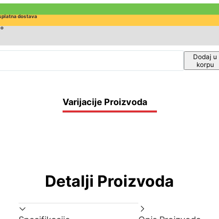
splatna dostava
zo
Dodaj u
korpu
Varijacije Proizvoda
Detalji Proizvoda