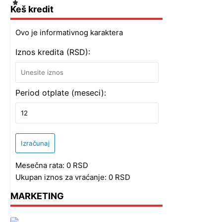
Keš kredit
Ovo je informativnog karaktera
Iznos kredita (RSD):
Period otplate (meseci):
Izračunaj
Mesečna rata:
0
RSD
Ukupan iznos za vraćanje:
0
RSD
MARKETING