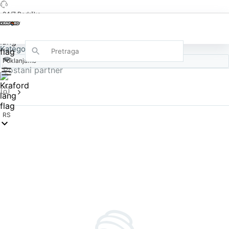
24/7 Podrška
Kategorije
Poklanjamo
Postani partner
RS