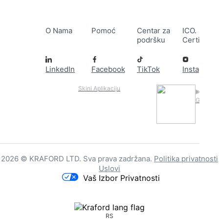
O Nama
Pomoć
Centar za
ICO.
podršku
Certificat
LinkedIn
Facebook
TikTok
Instagram
Skini Aplikaciju
Google 
2026 © KRAFORD LTD. Sva prava zadržana.
Politika privatnosti
Uslovi
Vaš Izbor Privatnosti
RS