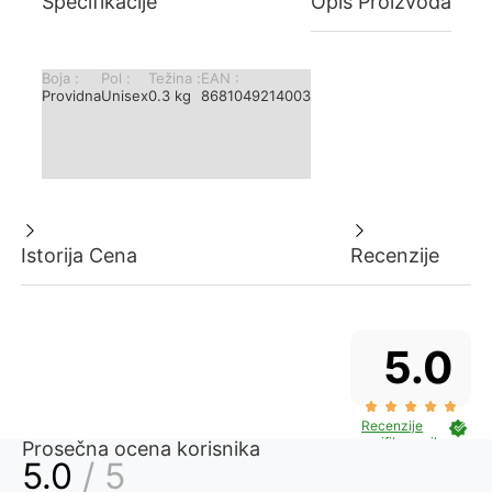
Specifikacije
Opis Proizvoda
Boјa :
Pol :
Težina :
EAN :
Providna
Unisex
0.3 kg
8681049214003
Istorija Cena
Recenzije
5.0
Recenzije
verifikovanih
Prosečna ocena korisnika
kupaca
5.0
/ 5