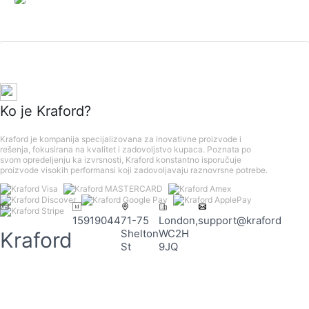
Ko je Kraford?
Kraford je kompanija specijalizovana za inovativne proizvode i
rešenja, fokusirana na kvalitet i zadovoljstvo kupaca. Poznata po
svom opredeljenju ka izvrsnosti, Kraford konstantno isporučuje
proizvode visokih performansi koji zadovoljavaju raznovrsne potrebe.
15919044
71-75
London,
support@kraford.com
Shelton
WC2H
Kraford
St
9JQ