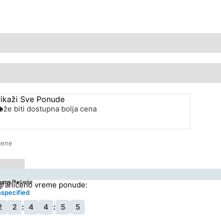
rikaži Sve Ponude
že biti dostupna bolja cena
cene
end
urno Plaćanje
graničeno vreme ponude:
specified
2
2
:
4
4
:
5
5