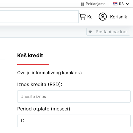
Poklanjamo
RS
Korpa
Korisnik
Postani partner
Keš kredit
Ovo je informativnog karaktera
Iznos kredita (RSD):
Period otplate (meseci):