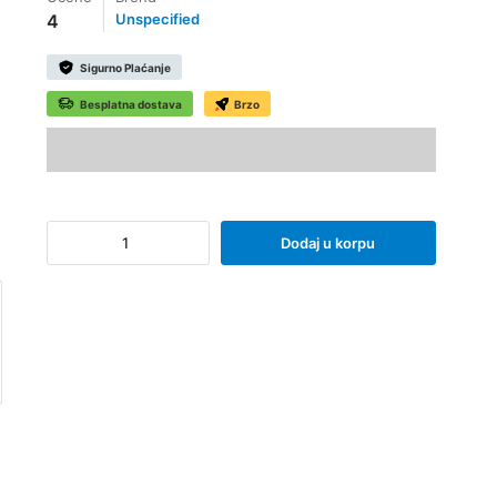
4
Unspecified
Sigurno Plaćanje
Besplatna dostava
Brzo
Dodaj u korpu