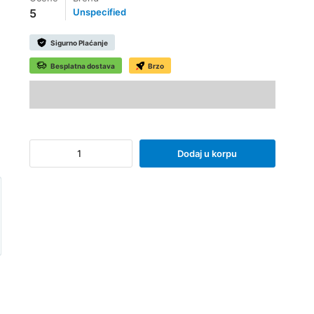
5
Unspecified
Sigurno Plaćanje
Besplatna dostava
Brzo
Dodaj u korpu