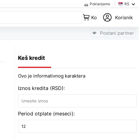
Poklanjamo
RS
Korpa
Korisnik
Postani partner
Keš kredit
Ovo je informativnog karaktera
Iznos kredita (RSD):
Period otplate (meseci):