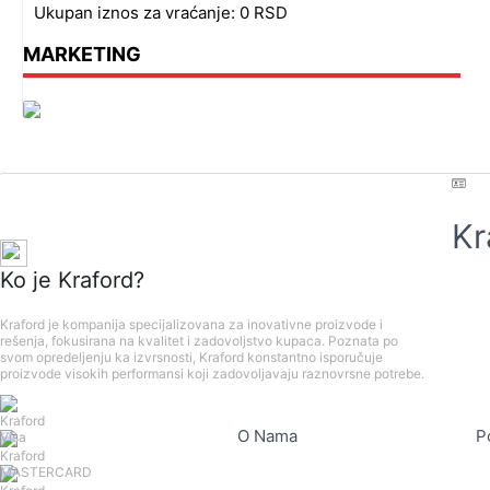
Ukupan iznos za vraćanje:
0
RSD
MARKETING
Kr
Ko je Kraford?
Kraford je kompanija specijalizovana za inovativne proizvode i
rešenja, fokusirana na kvalitet i zadovoljstvo kupaca. Poznata po
svom opredeljenju ka izvrsnosti, Kraford konstantno isporučuje
proizvode visokih performansi koji zadovoljavaju raznovrsne potrebe.
O Nama
P