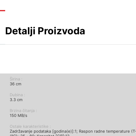
Detalji Proizvoda
Širina :
36 cm
Dubina :
3.3 cm
Brzina čitanja :
150 MB/s
Ostale karakteristike :
Zadržavanje podataka [godina(e)]:1; Raspon radne temperature (T
(°C):-25 - 80; Kapacitet [GB]:12