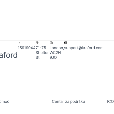
15919044
71-75
London,
support@kraford.com
Shelton
WC2H
aford
St
9JQ
omoć
Centar za podršku
ICO