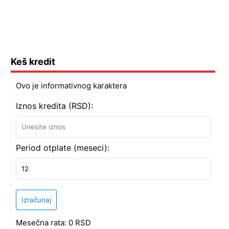
Keš kredit
Ovo je informativnog karaktera
Iznos kredita (RSD):
Period otplate (meseci):
Izračunaj
Mesečna rata:
0
RSD