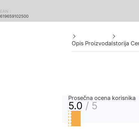
EAN :
619659102500
Opis Proizvoda
Istorija C
Prosečna ocena korisnika
5.0
/ 5