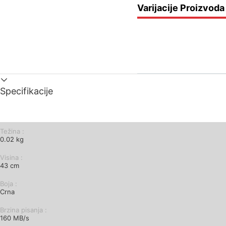
Varijacije Proizvoda
Specifikacije
Težina :
0.02 kg
Visina :
43 cm
Boјa :
Crna
Brzina pisanja :
160 MB/s