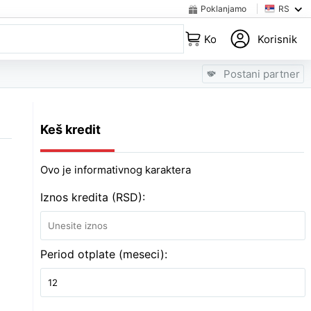
Poklanjamo
RS
Korpa
Korisnik
Postani partner
Keš kredit
Ovo je informativnog karaktera
Iznos kredita (RSD):
Period otplate (meseci):