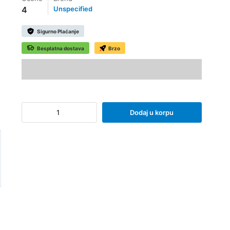
4
Unspecified
Sigurno Plaćanje
Besplatna dostava
Brzo
Dodaj u korpu