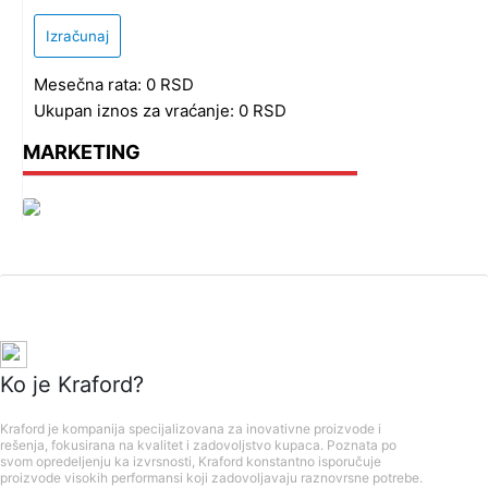
Izračunaj
Mesečna rata:
0
RSD
Ukupan iznos za vraćanje:
0
RSD
MARKETING
Ko je Kraford?
Kraford je kompanija specijalizovana za inovativne proizvode i
rešenja, fokusirana na kvalitet i zadovoljstvo kupaca. Poznata po
svom opredeljenju ka izvrsnosti, Kraford konstantno isporučuje
proizvode visokih performansi koji zadovoljavaju raznovrsne potrebe.