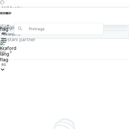
24/7 Podrška
Kategorije
Poklanjamo
Postani partner
RS