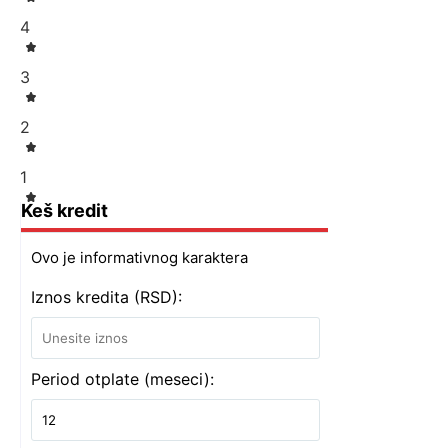
4
3
2
1
Keš kredit
Ovo je informativnog karaktera
Iznos kredita (RSD):
Period otplate (meseci):