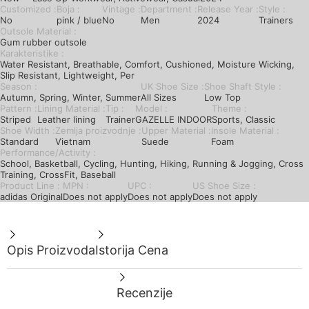
Customized :
Boja :
Vintage :
Department :
Release Year :
Style :
No
pink / blue
No
Men
2024
Trainers
Outsole Material :
Gum rubber outsole
Karakteristike :
Water Resistant, Breathable, Comfort, Cushioned, Moisture Wicking,
Slip Resistant, Lightweight, Per
Season :
UK Shoe Size :
Shoe Shaft Style :
Autumn, Spring, Winter, Summer
All Sizes
Low Top
Pattern :
Lining Material :
Tip :
Model :
Theme :
Striped
Leather lining
Trainer
GAZELLE INDOOR
Sports, Classic
Shoe Width :
Zemlja proizvodnje :
Upper Material :
Insole Material :
Standard
Vietnam
Suede
Foam
Performance/Activity :
School, Basketball, Cycling, Hunting, Hiking, Running & Jogging, Cross
Training, CrossFit, Baseball
Product Line :
MPN :
UPC :
US Shoe Size :
adidas Original
Does not apply
Does not apply
Does not apply
Opis Proizvoda
Istorija Cena
Recenzije