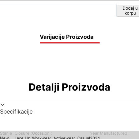
Dodaj u
korpu
Varijacije Proizvoda
Detalji Proizvoda
Specifikacije
Stanje :
Closure :
Occasion :
Year Manufactured :
New
Lace Up
Workwear, Activewear, Casual
2024