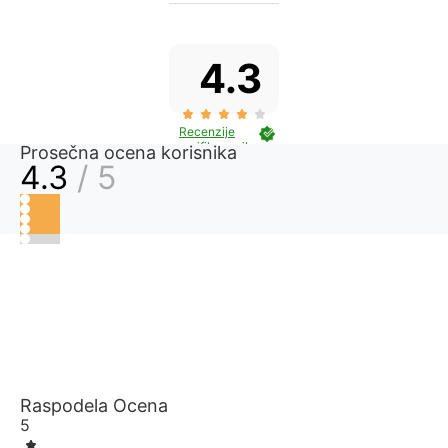
4.3
Recenzije
verifikovanih
Prosečna ocena korisnika
kupaca
4.3
/ 5
Raspodela Ocena
5