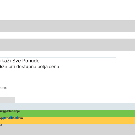
rikaži Sve Ponude
že biti dostupna bolja cena
cene
end
urno Plaćanje
specified
splatna dostava
zo